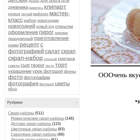
детский
для
для блога
дизайн
клипарт
дневника
живопись
мастер-
курица
майонез
летний
класс
набор
новогодние
новогодний
открытки
новый год
пирог
оформление
пирожки
приготовление
праздничный
рецепт
с
рамки
фотографией
салат
скрап
скрап-набор
сметана
слоеный
торт
сыр
творог
советы
тесто
ОООчень вкус
украшение
урок фотошоп
фоны
фото
фотографии
фотография
цветы
фотошоп
яйца
•
Рубрики
-
Скрап-наборы
(511)
Романтические скрап-наборы
(146)
Детские скрап-наборы
(115)
Цветочные скрап-наборы
(83)
Сказочные скрап-наборы
(66)