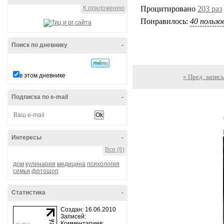
Всегда под рукой
-
Процитировано
203 раз
К приложению
Понравилось:
40 польз
Поиск по дневнику
-
« Пред. запись
в этом дневнике
Подписка по e-mail
-
Интересы
-
Все (6)
дом
кулинария
медицина
психология
семья
фотошоп
Статистика
-
Создан: 16.06.2010