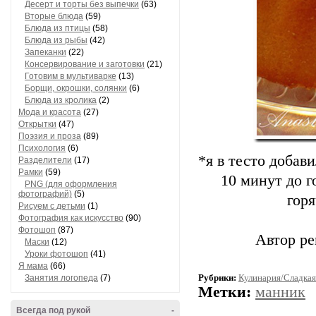
Блюда из мяса
(73)
Десерт и торты без выпечки
(63)
Вторые блюда
(59)
Блюда из птицы
(58)
Блюда из рыбы
(42)
Запеканки
(22)
Консервирование и заготовки
(21)
Готовим в мультиварке
(13)
Борщи, окрошки, солянки
(6)
Блюда из кролика
(2)
Мода и красота
(27)
Открытки
(47)
Поэзия и проза
(89)
*я в тесто добав
Психология
(6)
Разделители
(17)
10 минут до г
Рамки
(59)
PNG (для оформления
гор
фотографий)
(5)
Рисуем с детьми
(1)
Фотография как искусство
(90)
Автор ре
Фотошоп
(87)
Маски
(12)
Уроки фотошоп
(41)
Я мама
(66)
Рубрики:
Кулинария/Сладкая 
Метки:
манник
Занятия логопеда
(7)