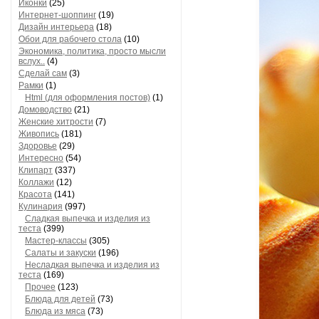
Рукоделие
(45)
Иконки
(25)
Интернет-шоппинг
(19)
Дизайн интерьера
(18)
Обои для рабочего стола
(10)
Экономика, политика, просто мысли
вслух..
(4)
Сделай сам
(3)
Рамки
(1)
Html (для оформления постов)
(1)
Домоводство
(21)
Женские хитрости
(7)
Живопись
(181)
Здоровье
(29)
Интересно
(54)
Клипарт
(337)
Коллажи
(12)
Красота
(141)
Кулинария
(997)
Сладкая выпечка и изделия из
теста
(399)
Мастер-классы
(305)
Салаты и закуски
(196)
Несладкая выпечка и изделия из
теста
(169)
Прочее
(123)
Блюда для детей
(73)