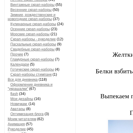
Летние скрап-наборы
(61)
Винтажные скрап-наборы
(55)
Весенние скрап-наборы
(50)
Зимние, рождественские и
новогодние скрап-наборы
(37)
Кулинарные скрап-наборы
(24)
Осенние скрап-наборы
(23)
Морские скрап-наборы
(21)
Скрап-наборы - рукоделие
(12)
Пасхальные скрап-наборы
(9)
Желтки
Свадебные скрап-наборы
(8)
Прочие
(7)
Гламурные скрап-наборы
(7)
Календари
(5)
Белки взбить
Готические скрап-наборы
(4)
Скрап-наборы стимпанк
(1)
Все для дневника
(118)
Оформление дневника и
"украшалки"
(67)
Выпекаем п
flash
(34)
Мои дизайны
(16)
Новичкам.
(14)
Аватары
(8)
Оптимизация блога
(3)
Моим читателям
(62)
Анимация
(57)