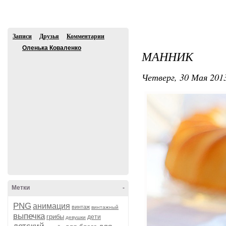
Регистрация
Вход
Рейтинги
Авос
Записи
Друзья
Комментарии
Оленька Коваленко
МАННИК
Четверг, 30 Мая 2013
В друзья
Метки
-
PNG
анимация
винтаж
винтажный
выпечка
грибы
дети
девушки