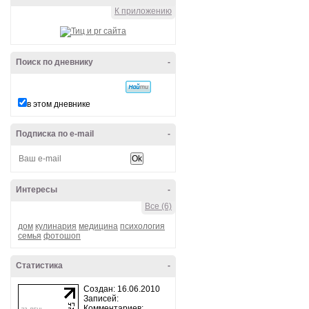
Всегда под рукой
-
К приложению
Поиск по дневнику
-
в этом дневнике
Подписка по e-mail
-
Интересы
-
Все (6)
дом
кулинария
медицина
психология
семья
фотошоп
Статистика
-
Создан: 16.06.2010