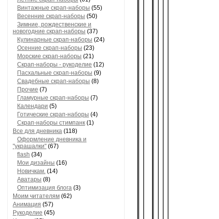
Летние скрап-наборы
(61)
Винтажные скрап-наборы
(55)
Весенние скрап-наборы
(50)
Зимние, рождественские и
новогодние скрап-наборы
(37)
Кулинарные скрап-наборы
(24)
Осенние скрап-наборы
(23)
Морские скрап-наборы
(21)
Скрап-наборы - рукоделие
(12)
Пасхальные скрап-наборы
(9)
Свадебные скрап-наборы
(8)
Прочие
(7)
Гламурные скрап-наборы
(7)
Календари
(5)
Готические скрап-наборы
(4)
Скрап-наборы стимпанк
(1)
Все для дневника
(118)
Оформление дневника и
"украшалки"
(67)
flash
(34)
Мои дизайны
(16)
Новичкам.
(14)
Аватары
(8)
Оптимизация блога
(3)
Моим читателям
(62)
Анимация
(57)