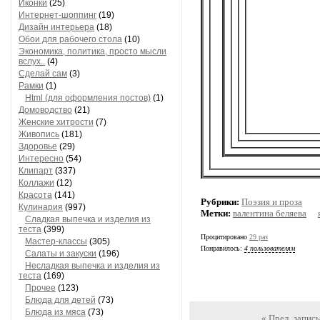
Рукоделие
(45)
Иконки
(25)
Интернет-шоппинг
(19)
Дизайн интерьера
(18)
Обои для рабочего стола
(10)
Экономика, политика, просто мысли
вслух..
(4)
Сделай сам
(3)
Рамки
(1)
Html (для оформления постов)
(1)
Домоводство
(21)
Женские хитрости
(7)
Живопись
(181)
Здоровье
(29)
Интересно
(54)
Клипарт
(337)
Коллажи
(12)
Рубрики:
Поэзия и проза
Красота
(141)
Метки:
валентина беляева
Кулинария
(997)
Сладкая выпечка и изделия из
Процитировано
29 раз
теста
(399)
Понравилось:
4 пользователям
Мастер-классы
(305)
Салаты и закуски
(196)
Несладкая выпечка и изделия из
теста
(169)
Прочее
(123)
Блюда для детей
(73)
« Пред. запись