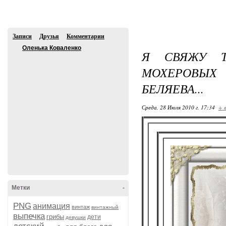
Регистрация
Вход
Рейтинги
Авос
Записи
Друзья
Комментарии
Оленька Коваленко
Я СВЯЖУ Т
МОХЕРОВЫХ 
БЕЛЯЕВА...
Среда, 28 Июля 2010 г. 17:34
+ 
В друзья
Метки
-
PNG
анимация
винтаж
винтажный
выпечка
грибы
дети
девушки