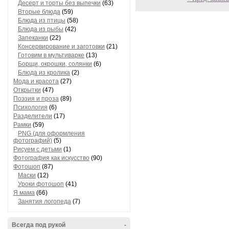
Блюда из мяса
(73)
Десерт и торты без выпечки
(63)
Вторые блюда
(59)
Блюда из птицы
(58)
Блюда из рыбы
(42)
Запеканки
(22)
Консервирование и заготовки
(21)
Готовим в мультиварке
(13)
Борщи, окрошки, солянки
(6)
Блюда из кролика
(2)
Мода и красота
(27)
Открытки
(47)
Поэзия и проза
(89)
Психология
(6)
Разделители
(17)
Рамки
(59)
PNG (для оформления
фотографий)
(5)
Рисуем с детьми
(1)
Фотография как искусство
(90)
Фотошоп
(87)
Маски
(12)
Уроки фотошоп
(41)
Я мама
(66)
Занятия логопеда
(7)