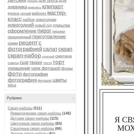
детский
для
для блога
дизайн
клипарт
дневника
живопись
мастер-
курица
майонез
летний
класс
набор
новогодние
новогодний
открытки
новый год
пирог
оформление
пирожки
приготовление
праздничный
рецепт
с
рамки
фотографией
салат
скрап
скрап-набор
сметана
слоеный
торт
сыр
творог
советы
тесто
украшение
урок фотошоп
фоны
фото
фотографии
фотография
цветы
фотошоп
яйца
Рубрики
-
Скрап-наборы
(511)
Я С
Романтические скрап-наборы
(146)
Детские скрап-наборы
(115)
МОХ
Цветочные скрап-наборы
(83)
Сказочные скрап-наборы
(66)